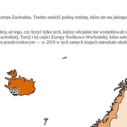
opa Zachodnia. Trudno znaleźć polską rodzinę, która nie ma jakiegoś
eżą od tego, czy liczyć tylko tych, którzy oficjalnie nie wymeldowali s
Zachodniej, Turcji i tej części Europy Środkowo-Wschodniej, która na
iem przedcovidowym — w 2019 w tych samych krajach mieszkało okoł