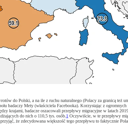
wrotów do Polski, a na ile z ruchu naturalnego (Polacy za granicą też
połu badaczy Mety (właściciela Facebooka). Korzystając z ogromnych 
ędzy krajami, badacze oszacowali przepływy migracyjne w latach 2019
żających do nich o 110,5 tys. osób.
1
Oczywiście, w te przepływy migr
 przyjąć, że zdecydowana większość tego przepływu to faktycznie Polac