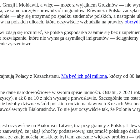
, Gruzji i Mołdawii, a więc — może z wyjątkiem Gruzinów — nie wyróżn
 że same zaczęły sprowadzać imigrantów. Również i Polska zaczęła się
nie — aby się utrzymać po spadku studentów polskich, a następnie ukr
w na polskich ulicach, która oczywiście wzbudziła na prawicy
obrzydl
owi zdają się rozumieć, że polska gospodarka załamie się bez uzupeł
e rozwiązanie, które nie wymaga asymilacji imigrantów — ściągniemy
lenie życzeniowe.
 zajmują Polacy z Kazachstanu.
Ma być ich pół miliona
, którzy od 80 l
ne dane narodowościowe w swoim spisie ludności. Ostatni, z 2021 rok
wszyscy), a aż 8 na 10 z nich wyznaje prawosławie. Szczególnie ten os
lnie byłoby dziwne wśród polskich rodzin na dawnych Kresach Wschodn
osławnych Białorusinów. To nie jest oczywiście tak, że Polonia w tym 
t oczywiście na Białorusi i Litwie, tuż przy granicy z Polską. Litews
rto zauważyć, że jakąś (choćby podstawową) znajomość polskiego dekla
dnak ze znajomością polskiego był tam znacznie większy problem — tylk