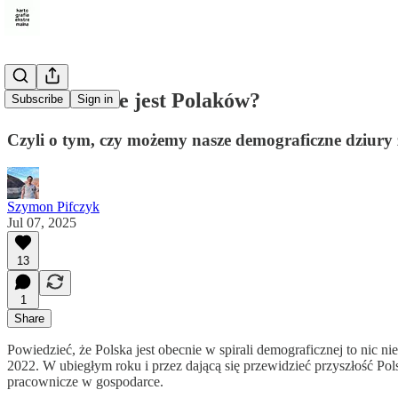
Ile na świecie jest Polaków?
Subscribe
Sign in
Czyli o tym, czy możemy nasze demograficzne dziury z
Szymon Pifczyk
Jul 07, 2025
13
1
Share
Powiedzieć, że Polska jest obecnie w spirali demograficznej to nic
2022. W ubiegłym roku i przez dającą się przewidzieć przyszłość Polsc
pracownicze w gospodarce.