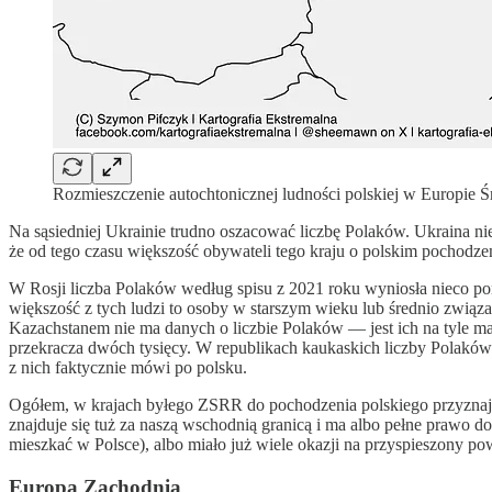
Rozmieszczenie autochtonicznej ludności polskiej w Europie Ś
Na sąsiedniej Ukrainie trudno oszacować liczbę Polaków. Ukraina nie
że od tego czasu większość obywateli tego kraju o polskim pochodzeni
W Rosji liczba Polaków według spisu z 2021 roku wyniosła nieco pon
większość z tych ludzi to osoby w starszym wieku lub średnio związa
Kazachstanem nie ma danych o liczbie Polaków — jest ich na tyle ma
przekracza dwóch tysięcy. W republikach kaukaskich liczby Polaków 
z nich faktycznie mówi po polsku.
Ogółem, w krajach byłego ZSRR do pochodzenia polskiego przyznaje s
znajduje się tuż za naszą wschodnią granicą i ma albo pełne prawo
mieszkać w Polsce), albo miało już wiele okazji na przyspieszony p
Europa Zachodnia