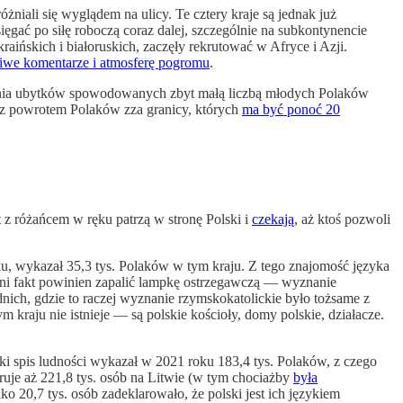
iali się wyglądem na ulicy. Te cztery kraje są jednak już
gać po siłę roboczą coraz dalej, szczególnie na subkontynencie
aińskich i białoruskich, zaczęły rekrutować w Afryce i Azji.
iwe komentarze i atmosferę pogromu
.
nienia ubytków spowodowanych zbyt małą liczbą młodych Polaków
 z powrotem Polaków zza granicy, których
ma być ponoć 20
at z różańcem w ręku patrzą w stronę Polski i
czekają
, aż ktoś pozwoli
u, wykazał 35,3 tys. Polaków w tym kraju. Z tego znajomość języka
tatni fakt powinien zapalić lampkę ostrzegawczą — wyznanie
ich, gdzie to raczej wyznanie rzymskokatolickie było tożsame z
kraju nie istnieje — są polskie kościoły, domy polskie, działacze.
ki spis ludności wykazał w 2021 roku 183,4 tys. Polaków, z czego
ruje aż 221,8 tys. osób na Litwie (w tym chociażby
była
o 20,7 tys. osób zadeklarowało, że polski jest ich językiem