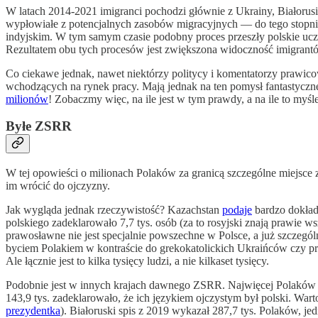
W latach 2014-2021 imigranci pochodzi głównie z Ukrainy, Białorusi
wypłowiałe z potencjalnych zasobów migracyjnych — do tego stopnia,
indyjskim. W tym samym czasie podobny proces przeszły polskie uczel
Rezultatem obu tych procesów jest zwiększona widoczność imigrantó
Co ciekawe jednak, nawet niektórzy politycy i komentatorzy prawic
wchodzących na rynek pracy. Mają jednak na ten pomysł fantastyczn
milionów
! Zobaczmy więc, na ile jest w tym prawdy, a na ile to myś
Byłe ZSRR
W tej opowieści o milionach Polaków za granicą szczególne miejsce
im wrócić do ojczyzny.
Jak wygląda jednak rzeczywistość? Kazachstan
podaje
bardzo dokład
polskiego zadeklarowało 7,7 tys. osób (za to rosyjski znają prawie 
prawosławne nie jest specjalnie powszechne w Polsce, a już szczegó
byciem Polakiem w kontraście do grekokatolickich Ukraińców czy praw
Ale łącznie jest to kilka tysięcy ludzi, a nie kilkaset tysięcy.
Podobnie jest w innych krajach dawnego ZSRR. Najwięcej Polaków jes
143,9 tys. zadeklarowało, że ich językiem ojczystym był polski. Wa
prezydentka
). Białoruski spis z 2019 wykazał 287,7 tys. Polaków, je