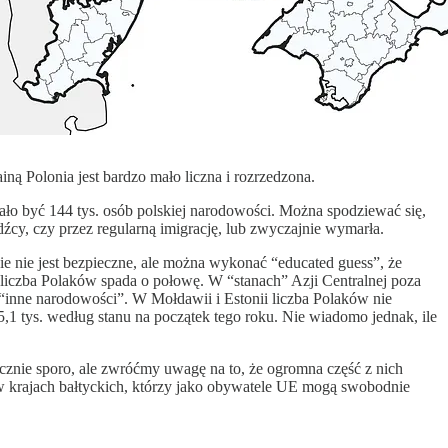
ą Polonia jest bardzo mało liczna i rozrzedzona.
iało być 144 tys. osób polskiej narodowości. Można spodziewać się,
dźcy, czy przez regularną imigrację, lub zwyczajnie wymarła.
ie nie jest bezpieczne, ale można wykonać “educated guess”, że
) liczba Polaków spada o połowę. W “stanach” Azji Centralnej poza
 “inne narodowości”. W Mołdawii i Estonii liczba Polaków nie
,1 tys. według stanu na początek tego roku. Nie wiadomo jednak, ile
ycznie sporo, ale zwróćmy uwagę na to, że ogromna część z nich
w krajach bałtyckich, którzy jako obywatele UE mogą swobodnie