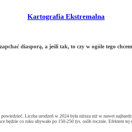
Kartografia Ekstremalna
apchać diasporą, a jeśli tak, to czy w ogóle tego chc
 nie powiedzieć. Liczba urodzeń w 2024 była niższa niż w nawet najba
e będzie co roku ubywało po 150-250 tys. osób rocznie. Efektem tej dra