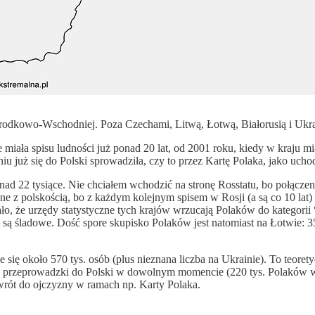
rodkowo-Wschodniej. Poza Czechami, Litwą, Łotwą, Białorusią i Ukrain
 miała spisu ludności już ponad 20 lat, od 2001 roku, kiedy w kraju m
u już się do Polski sprowadziła, czy to przez Kartę Polaka, jako ucho
ad 22 tysiące. Nie chciałem wchodzić na stronę Rosstatu, bo połączen
ne z polskością, bo z każdym kolejnym spisem w Rosji (a są co 10 lat
ło, że urzędy statystyczne tych krajów wrzucają Polaków do kategorii
są śladowe. Dość spore skupisko Polaków jest natomiast na Łotwie: 35
ię około 570 tys. osób (plus nieznana liczba na Ukrainie). To teoret
 do przeprowadzki do Polski w dowolnym momencie (220 tys. Polaków 
owrót do ojczyzny w ramach np. Karty Polaka.