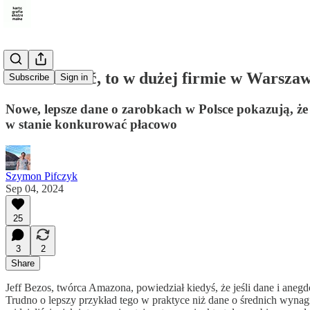
Jak zarabiać, to w dużej firmie w Warszaw
Subscribe
Sign in
Nowe, lepsze dane o zarobkach w Polsce pokazują, że
w stanie konkurować płacowo
Szymon Pifczyk
Sep 04, 2024
25
3
2
Share
Jeff Bezos, twórca Amazona, powiedział kiedyś, że jeśli dane i anegdo
Trudno o lepszy przykład tego w praktyce niż dane o średnich wynagro