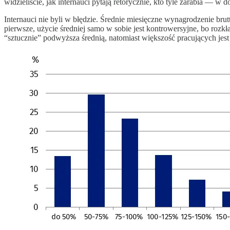
widzieliście, jak internauci pytają retorycznie, kto tyle zarabia — w do
Internauci nie byli w błędzie. Średnie miesięczne wynagrodzenie br
pierwsze, użycie średniej samo w sobie jest kontrowersyjne, bo rozk
“sztucznie” podwyższa średnią, natomiast większość pracujących jest