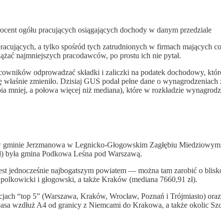
- procent ogółu pracujących osiągających dochody w danym przedziale
i pracujących, a tylko spośród tych zatrudnionych w firmach mających 
ążać najmniejszych pracodawców, po prostu ich nie pytał.
acowników odprowadzać składki i zaliczki na podatek dochodowy, któr
ię właśnie zmieniło. Dzisiaj GUS podał pełne dane o wynagrodzeniach 
a mniej, a połowa więcej niż mediana), które w rozkładzie wynagrodz
 ale w gminie Jerzmanowa w Legnicko-Głogowskim Zagłębiu Miedziowym
2 zł) była gmina Podkowa Leśna pod Warszawą.
st jednocześnie najbogatszym powiatem — można tam zarobić o blisko 
olkowicki i głogowski, a także Kraków (mediana 7660,91 zł).
eracjach “top 5” (Warszawa, Kraków, Wrocław, Poznań i Trójmiasto) 
e pasa wzdłuż A4 od granicy z Niemcami do Krakowa, a także okolic Szc