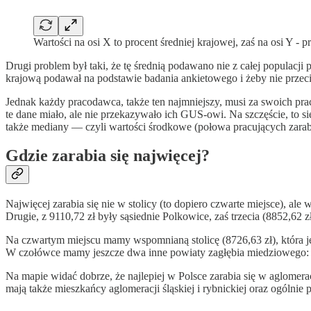
Wartości na osi X to procent średniej krajowej, zaś na osi Y 
Drugi problem był taki, że tę średnią podawano nie z całej populacj
krajową podawał na podstawie badania ankietowego i żeby nie przeci
Jednak każdy pracodawca, także ten najmniejszy, musi za swoich pr
te dane miało, ale nie przekazywało ich GUS-owi. Na szczęście, to s
także mediany — czyli wartości środkowe (połowa pracujących zarabi
Gdzie zarabia się najwięcej?
Najwięcej zarabia się nie w stolicy (to dopiero czwarte miejsce),
Drugie, z 9110,72 zł były sąsiednie Polkowice, zaś trzecia (8852,6
Na czwartym miejscu mamy wspomnianą stolicę (8726,63 zł), która je
W czołówce mamy jeszcze dwa inne powiaty zagłębia miedziowego: p
Na mapie widać dobrze, że najlepiej w Polsce zarabia się w aglom
mają także mieszkańcy aglomeracji śląskiej i rybnickiej oraz ogólni