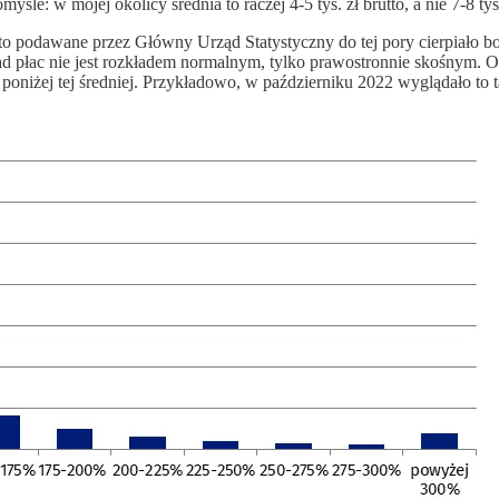
myśle: w mojej okolicy średnia to raczej 4-5 tys. zł brutto, a nie 7-8 tys
utto podawane przez Główny Urząd Statystyczny do tej pory cierpiało
ład płac nie jest rozkładem normalnym, tylko prawostronnie skośnym. Oz
 poniżej tej średniej. Przykładowo, w październiku 2022 wyglądało to t