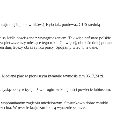
co najmniej 9 pracowników.
1
Było tak, ponieważ GUS średnią
e są ściśle powiązane z wynagrodzeniem. Tak więc państwo polskie
za pierwsze trzy miesiące tego roku. Co więcej, obok średniej podano
eń dają lepszy obraz rynku pracy. Spójrzmy więc w te dane.
. Mediana płac w pierwszym kwartale wyniosła tam 9517,24 zł.
tysiąc złoty więcej niż w drugim w kolejności powiecie lubińskim.
oraz wspomnianym zagłębiu miedziowym. Stosunkowo dobre zarobki
zecina. W reszcie kraju zarobki są wyraźnie słabsze.