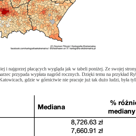
piej i najgorzej płacących wygląda jak w tabeli poniżej. Ze swojej stron
marzec przypada wypłata nagród rocznych. Dzięki temu na przykład R
towicach, gdzie w górnictwie nie pracuje już tak dużo ludzi, była t