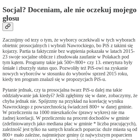
Socjal? Doceniam, ale nie oczekuj mojego
głosu
Zacznijmy od tezy o tym, że wyborcy oczekiwali w tych wyborach
obietnic prosocjalnych i wybrali Nawrockiego, bo PiS z takimi się
kojarzy. Partia ta faktycznie bez wątpienia pokazała w latach 2015-
23 swoje socjalne oblicze i zbudowała zaufanie w Polakach pod
tym kątem. Programy takie jak 500+/800+ czy 13. emerytura były
śmiałe i zburzyły status quo. Pozwoliły też PiS-owi na zyskanie
nowych wyborców w stosunku do wyborów sprzed 2015 roku,
kiedy ten program znalazł się w propozycjach PiS-u.
Pytanie jednak, czy ta prosocjalna twarz PiS-u dalej ma takie
oddziaływanie jak kiedyś? Jeśli zgłębimy się w dane, zobaczymy, że
chyba jednak nie. Spójrzmy na przykład na korelację wyniku
Nawrockiego z powszechnością świadczeń 800+ w danej gminie.
W przeliczeniu na 1000 mieszkańców (prawy wykres) nie ma
żadnej korelacji. W przeliczeniu na procent dochodów w gminie
(zdefiniowanych jako mediana płac w gminie * liczba pracujących),
zależność jest tylko na samych krańcach poparcia: duże miasta są od
800+ mało zależne, najmniejsze gminy (z najwyższym poparciem