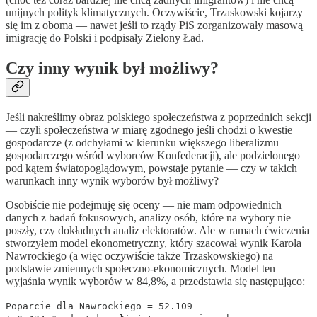
unijnych polityk klimatycznych. Oczywiście, Trzaskowski kojarzy
się im z oboma — nawet jeśli to rządy PiS zorganizowały masową
imigrację do Polski i podpisały Zielony Ład.
Czy inny wynik był możliwy?
Jeśli nakreślimy obraz polskiego społeczeństwa z poprzednich sekcji
— czyli społeczeństwa w miarę zgodnego jeśli chodzi o kwestie
gospodarcze (z odchyłami w kierunku większego liberalizmu
gospodarczego wśród wyborców Konfederacji), ale podzielonego
pod kątem światopoglądowym, powstaje pytanie — czy w takich
warunkach inny wynik wyborów był możliwy?
Osobiście nie podejmuję się oceny — nie mam odpowiednich
danych z badań fokusowych, analizy osób, które na wybory nie
poszły, czy dokładnych analiz elektoratów. Ale w ramach ćwiczenia
stworzyłem model ekonometryczny, który szacował wynik Karola
Nawrockiego (a więc oczywiście także Trzaskowskiego) na
podstawie zmiennych społeczno-ekonomicznych. Model ten
wyjaśnia wynik wyborów w 84,8%, a przedstawia się następująco:
Poparcie dla Nawrockiego = 52.109