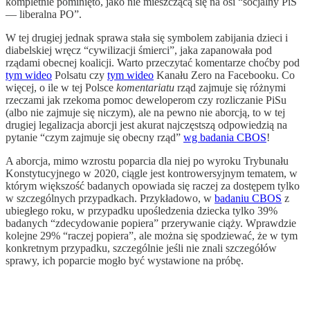
kompletnie pominięto, jako nie mieszczącą się na osi “socjalny PiS
— liberalna PO”.
W tej drugiej jednak sprawa stała się symbolem zabijania dzieci i
diabelskiej wręcz “cywilizacji śmierci”, jaka zapanowała pod
rządami obecnej koalicji. Warto przeczytać komentarze choćby pod
tym wideo
Polsatu czy
tym wideo
Kanału Zero na Facebooku. Co
więcej, o ile w tej Polsce
komentariatu
rząd zajmuje się różnymi
rzeczami jak rzekoma pomoc deweloperom czy rozliczanie PiSu
(albo nie zajmuje się niczym), ale na pewno nie aborcją, to w tej
drugiej legalizacja aborcji jest akurat najczęstszą odpowiedzią na
pytanie “czym zajmuje się obecny rząd”
wg badania CBOS
!
A aborcja, mimo wzrostu poparcia dla niej po wyroku Trybunału
Konstytucyjnego w 2020, ciągle jest kontrowersyjnym tematem, w
którym większość badanych opowiada się raczej za dostępem tylko
w szczególnych przypadkach. Przykładowo, w
badaniu CBOS
z
ubiegłego roku, w przypadku upośledzenia dziecka tylko 39%
badanych “zdecydowanie popiera” przerywanie ciąży. Wprawdzie
kolejne 29% “raczej popiera”, ale można się spodziewać, że w tym
konkretnym przypadku, szczególnie jeśli nie znali szczegółów
sprawy, ich poparcie mogło być wystawione na próbę.