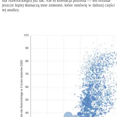
dla Nawrockiego) już tak. Ale to korelacja pozorna — ten rezultat
jeszcze lepiej tłumaczą inne zmienne, które omówię w dalszej części
tej analizy.