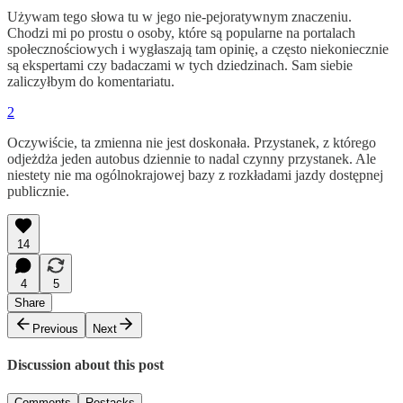
Używam tego słowa tu w jego nie-pejoratywnym znaczeniu.
Chodzi mi po prostu o osoby, które są popularne na portalach
społecznościowych i wygłaszają tam opinię, a często niekoniecznie
są ekspertami czy badaczami w tych dziedzinach. Sam siebie
zaliczyłbym do komentariatu.
2
Oczywiście, ta zmienna nie jest doskonała. Przystanek, z którego
odjeżdża jeden autobus dziennie to nadal czynny przystanek. Ale
niestety nie ma ogólnokrajowej bazy z rozkładami jazdy dostępnej
publicznie.
14
4
5
Share
Previous
Next
Discussion about this post
Comments
Restacks