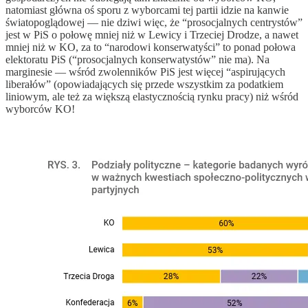
natomiast główna oś sporu z wyborcami tej partii idzie na kanwie
światopoglądowej — nie dziwi więc, że “prosocjalnych centrystów”
jest w PiS o połowę mniej niż w Lewicy i Trzeciej Drodze, a nawet
mniej niż w KO, za to “narodowi konserwatyści” to ponad połowa
elektoratu PiS (“prosocjalnych konserwatystów” nie ma). Na
marginesie — wśród zwolenników PiS jest więcej “aspirujących
liberałów” (opowiadających się przede wszystkim za podatkiem
liniowym, ale też za większą elastycznością rynku pracy) niż wśród
wyborców KO!