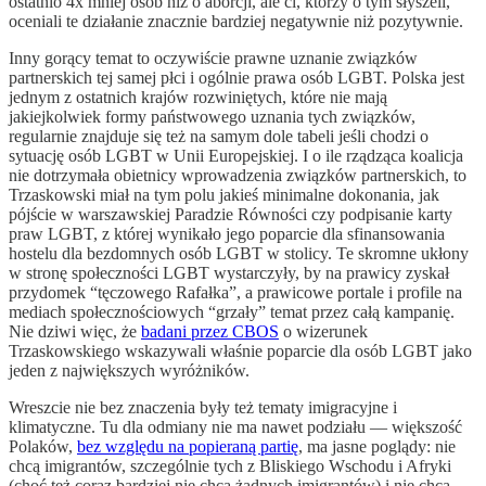
ostatnio 4x mniej osób niż o aborcji, ale ci, którzy o tym słyszeli,
oceniali te działanie znacznie bardziej negatywnie niż pozytywnie.
Inny gorący temat to oczywiście prawne uznanie związków
partnerskich tej samej płci i ogólnie prawa osób LGBT. Polska jest
jednym z ostatnich krajów rozwiniętych, które nie mają
jakiejkolwiek formy państwowego uznania tych związków,
regularnie znajduje się też na samym dole tabeli jeśli chodzi o
sytuację osób LGBT w Unii Europejskiej. I o ile rządząca koalicja
nie dotrzymała obietnicy wprowadzenia związków partnerskich, to
Trzaskowski miał na tym polu jakieś minimalne dokonania, jak
pójście w warszawskiej Paradzie Równości czy podpisanie karty
praw LGBT, z której wynikało jego poparcie dla sfinansowania
hostelu dla bezdomnych osób LGBT w stolicy. Te skromne ukłony
w stronę społeczności LGBT wystarczyły, by na prawicy zyskał
przydomek “tęczowego Rafałka”, a prawicowe portale i profile na
mediach społecznościowych “grzały” temat przez całą kampanię.
Nie dziwi więc, że
badani przez CBOS
o wizerunek
Trzaskowskiego wskazywali właśnie poparcie dla osób LGBT jako
jeden z największych wyróżników.
Wreszcie nie bez znaczenia były też tematy imigracyjne i
klimatyczne. Tu dla odmiany nie ma nawet podziału — większość
Polaków,
bez względu na popieraną partię
, ma jasne poglądy: nie
chcą imigrantów, szczególnie tych z Bliskiego Wschodu i Afryki
(choć też coraz bardziej nie chcą żadnych imigrantów) i nie chcą