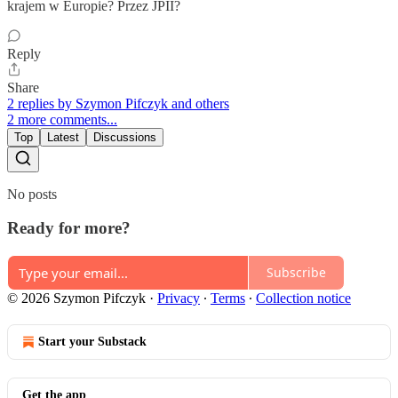
krajem w Europie? Przez JPII?
Reply
Share
2 replies by Szymon Pifczyk and others
2 more comments...
Top
Latest
Discussions
No posts
Ready for more?
Subscribe
© 2026 Szymon Pifczyk
·
Privacy
∙
Terms
∙
Collection notice
Start your Substack
Get the app