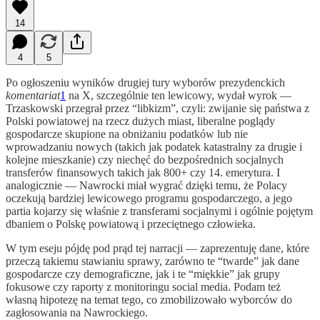
14
4
5
Po ogłoszeniu wyników drugiej tury wyborów prezydenckich
komentariat
1
na X, szczególnie ten lewicowy, wydał wyrok —
Trzaskowski przegrał przez “libkizm”, czyli: zwijanie się państwa z
Polski powiatowej na rzecz dużych miast, liberalne poglądy
gospodarcze skupione na obniżaniu podatków lub nie
wprowadzaniu nowych (takich jak podatek katastralny za drugie i
kolejne mieszkanie) czy niechęć do bezpośrednich socjalnych
transferów finansowych takich jak 800+ czy 14. emerytura. I
analogicznie — Nawrocki miał wygrać dzięki temu, że Polacy
oczekują bardziej lewicowego programu gospodarczego, a jego
partia kojarzy się właśnie z transferami socjalnymi i ogólnie pojętym
dbaniem o Polskę powiatową i przeciętnego człowieka.
W tym eseju pójdę pod prąd tej narracji — zaprezentuję dane, które
przeczą takiemu stawianiu sprawy, zarówno te “twarde” jak dane
gospodarcze czy demograficzne, jak i te “miękkie” jak grupy
fokusowe czy raporty z monitoringu social media. Podam też
własną hipotezę na temat tego, co zmobilizowało wyborców do
zagłosowania na Nawrockiego.