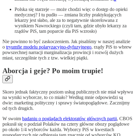
Polska się starzeje — może chodzi więc o dostęp do opieki
medycznej? I tu pudło — zmiana liczby praktykujących
lekarzy jest słabo, ale za to negatywnie skorelowana z
wynikiem Nawrockiego (czyli tam, gdzie ubyło lekarzy za
rządów PiS, tam poparcie dla PiS wzrosło)
Nie powinno to być zaskoczeniem. Jak pisaliśmy w naszej analizie
o
tryumfie modelu polaryzacyjno-dyfuzyjnego
, rządy PiS to wbrew
powszechnej narracji marginalizacja prowincji i rozwój dużych
miast, szczególnie tych z tzw. wielkiej piątki.
Aborcja i geje? Po moim trupie!
Skoro jednak faktyczny poziom usług publicznych nie miał wpływu
na wyniki wyborcze, to co miało? Według mnie odpowiedzi są
dwie: marketing polityczny i sprawy światopoglądowe. Zacznijmy
od tych drugich.
W swoim
badaniu o poglądach elektoratów głównych partii
, CBOS
pokusił się o podział Polaków na cztery główne obozy poglądowe
po około 1/4 wyborców każda. Wyborcy PiS w kwestiach
gospodarczych nie odbiegają tam znacznie od wyborców KO,