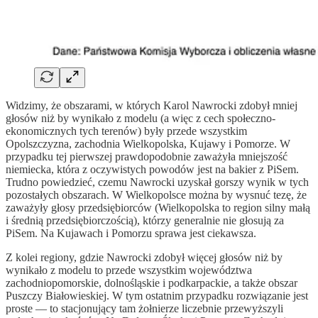
Widzimy, że obszarami, w których Karol Nawrocki zdobył mniej
głosów niż by wynikało z modelu (a więc z cech społeczno-
ekonomicznych tych terenów) były przede wszystkim
Opolszczyzna, zachodnia Wielkopolska, Kujawy i Pomorze. W
przypadku tej pierwszej prawdopodobnie zaważyła mniejszość
niemiecka, która z oczywistych powodów jest na bakier z PiSem.
Trudno powiedzieć, czemu Nawrocki uzyskał gorszy wynik w tych
pozostałych obszarach. W Wielkopolsce można by wysnuć tezę, że
zaważyły głosy przedsiębiorców (Wielkopolska to region silny małą
i średnią przedsiębiorczością), którzy generalnie nie głosują za
PiSem. Na Kujawach i Pomorzu sprawa jest ciekawsza.
Z kolei regiony, gdzie Nawrocki zdobył więcej głosów niż by
wynikało z modelu to przede wszystkim województwa
zachodniopomorskie, dolnośląskie i podkarpackie, a także obszar
Puszczy Białowieskiej. W tym ostatnim przypadku rozwiązanie jest
proste — to stacjonujący tam żołnierze liczebnie przewyższyli