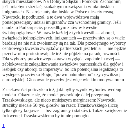
stałych mieszkańców. Na Dolnym Śląsku i Pomorzu Zachodnim,
jeśli miałbym strzelać, szukałbym rozwiązania w ukraińskich
imigrantach. Nastroje antyukraińskie w Polsce niestety rosną,
Nawrocki je podburzał, a te dwa województwa mają
ponadprzeciętny udział imigrantów zza wschodniej granicy. Jeśli
chodzi o Podkarpacie, poszedłbym znów w kwestie
światopoglądowe. W prawie każdej z tych kwestii — aborcji,
związkach jednopłciowych, imigrantach — przeciwnicy są o wiele
bardziej na nie niż zwolennicy są na tak. Dla przeciętnego wyborcy
centrowego kwestia związków partnerskich jest letnia — nie będzie
przeciw nim protestował, ale też nie pójdzie na paradę równości.
Dla wyborcy prawicowego sprawa wygląda zupełnie inaczej —
zablokowanie zalegalizowania związków partnerskich dla gejów i
lesbijek czy aborcji to imperatyw, bo ich potencjalna legalizacja to
występek przeciwko Bogu, “prawu naturalnemu” czy cywilizacji
europejskiej. Głosowanie przeciw jest więc wielkim motywatorem.
Z ciekawości policzyłem też, jaki byłby wynik wyborów według
modelu. Okazuje się, że model przewiduje dalej przegraną
Trzaskowskiego, ale nieco mniejszym marginesem: Nawrocki
straciłby niecałe 50 tys. głosów na rzecz Trzaskowskiego (liczę
tylko głosy krajowe — bez zagranicy i statków). Także zwiększenie
frekwencji Trzaskowskiemu by tu nie pomogło.
1